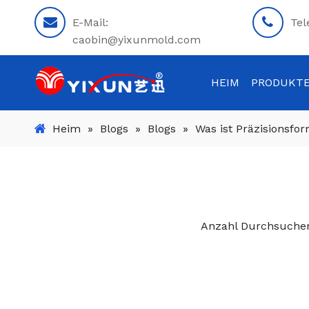
E-Mail:
Tel
caobin@yixunmold.com
HEIM
PRODUKT
Heim
»
Blogs
»
Blogs
»
Was ist Präzisionsfo
Anzahl Durchsuche