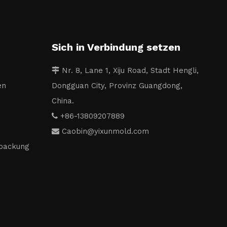
Sich in Verbindung setzen
Nr. 8, Lane 1, Xiju Road, Stadt Hengli,

en
Dongguan City, Provinz Guangdong,
China.
+86-13809207889

Caobin
@yixunmold.com

packung