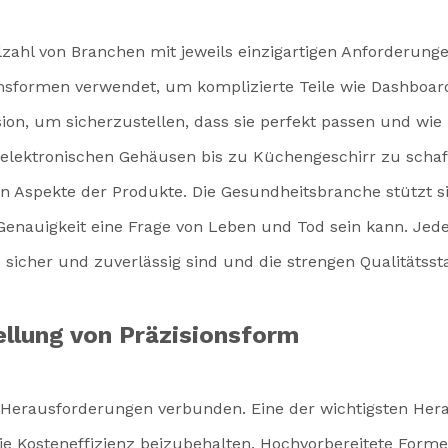
lzahl von Branchen mit jeweils einzigartigen Anforderung
ionsformen verwendet, um komplizierte Teile wie Dashbo
ision, um sicherzustellen, dass sie perfekt passen und wi
lektronischen Gehäusen bis zu Küchengeschirr zu schaffe
en Aspekte der Produkte. Die Gesundheitsbranche stützt s
Genauigkeit eine Frage von Leben und Tod sein kann. Je
 sicher und zuverlässig sind und die strengen Qualitätss
ellung von Präzisionsform
n Herausforderungen verbunden. Eine der wichtigsten Her
ie Kosteneffizienz beizubehalten. Hochvorbereitete Formen