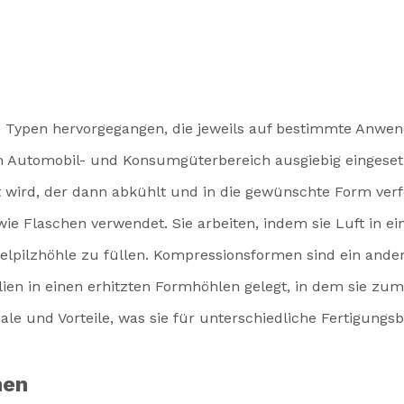
e Typen hervorgegangen, die jeweils auf bestimmte Anwe
im Automobil- und Konsumgüterbereich ausgiebig eingeset
t wird, der dann abkühlt und in die gewünschte Form ver
e Flaschen verwendet. Sie arbeiten, indem sie Luft in ein 
lpilzhöhle zu füllen. Kompressionsformen sind ein ande
lien in einen erhitzten Formhöhlen gelegt, in dem sie 
e und Vorteile, was sie für unterschiedliche Fertigungsbe
men