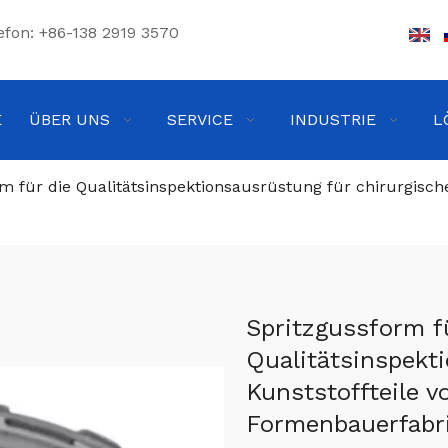
efon: +86-138 2919 3570
E
ÜBER UNS
SERVICE
INDUSTRIE
L
m für die Qualitätsinspektionsausrüstung für chirurgische
Spritzgussform f
Qualitätsinspekt
Kunststoffteile v
Formenbauerfabr