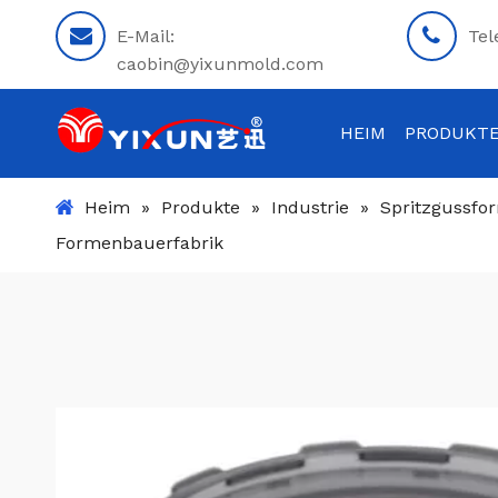
E-Mail:
Tel
caobin@yixunmold.com
HEIM
PRODUKT
Heim
»
Produkte
»
Industrie
»
Spritzgussfor
Formenbauerfabrik