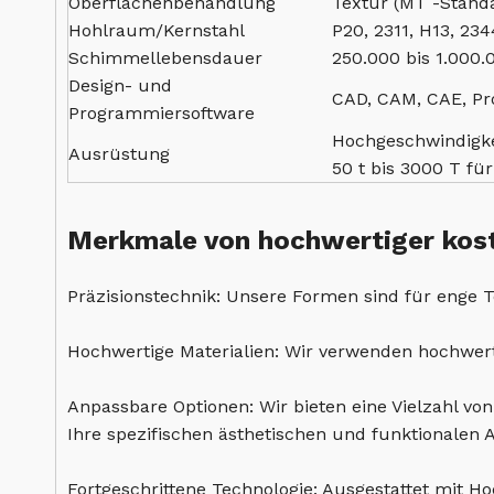
Oberflächenbehandlung
Textur (MT -Standa
Hohlraum/Kernstahl
P20, 2311, H13, 234
Schimmellebensdauer
250.000 bis 1.000
Design- und
CAD, CAM, CAE, Pro
Programmiersoftware
Hochgeschwindigke
Ausrüstung
50 t bis 3000 T fü
Merkmale von hochwertiger kost
Präzisionstechnik: Unsere Formen sind für enge 
Hochwertige Materialien: Wir verwenden hochwert
Anpassbare Optionen: Wir bieten eine Vielzahl vo
Ihre spezifischen ästhetischen und funktionalen 
Fortgeschrittene Technologie: Ausgestattet mit