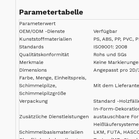
Parametertabelle
Parameterwert
OEM/ODM -Dienste
Verfügbar
Kunststoffmaterialien
PS, ABS, PP, PVC, 
Standards
ISO9001: 2008
Qualitätskonformität
Rohs und SGs
Merkmale
Keine Markierungen
Dimensions
Angepasst pro 2D/
Farbe, Menge, Einheitspreis,
Schimmelpilze,
Mit dem Lieferant
Schimmelpilzgröße
Verpackung
Standard -Holzfäll
In-Form-Dekoratio
Zusätzliche Dienstleistungen
austauschbare For
Heißläufersysteme
Schimmelbasismaterialien
LKM, FUTA, HASCO