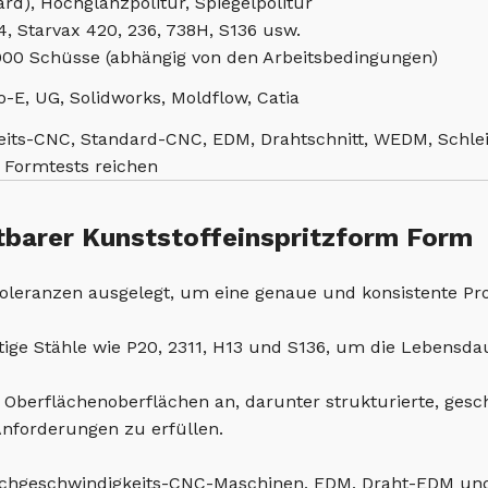
rd), Hochglanzpolitur, Spiegelpolitur
4, Starvax 420, 236, 738H, S136 usw.
.000 Schüsse (abhängig von den Arbeitsbedingungen)
-E, UG, Solidworks, Moldflow, Catia
its-CNC, Standard-CNC, EDM, Drahtschnitt, WEDM, Schlei
r Formtests reichen
barer Kunststoffeinspritzform Form
Toleranzen ausgelegt, um eine genaue und konsistente Pro
ige Stähle wie P20, 2311, H13 und S136, um die Lebensda
n Oberflächenoberflächen an, darunter strukturierte, gesc
Anforderungen zu erfüllen.
 Hochgeschwindigkeits-CNC-Maschinen, EDM, Draht-EDM u