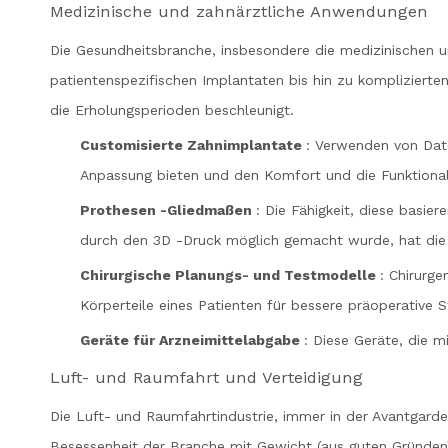
Medizinische und zahnärztliche Anwendungen
Die Gesundheitsbranche, insbesondere die medizinischen un
patientenspezifischen Implantaten bis hin zu kompliziert
die Erholungsperioden beschleunigt.
Customisierte Zahnimplantate
: Verwenden von Dat
Anpassung bieten und den Komfort und die Funktionali
Prothesen -Gliedmaßen
: Die Fähigkeit, diese basie
durch den 3D -Druck möglich gemacht wurde, hat die 
Chirurgische Planungs- und Testmodelle
: Chirurg
Körperteile eines Patienten für bessere präoperative St
Geräte für Arzneimittelabgabe
: Diese Geräte, die m
Luft- und Raumfahrt und Verteidigung
Die Luft- und Raumfahrtindustrie, immer in der Avantgarde
Besessenheit der Branche mit Gewicht (aus guten Gründen