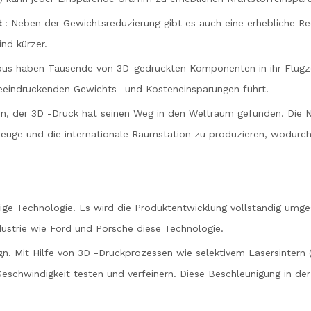
t
: Neben der Gewichtsreduzierung gibt es auch eine erhebliche Re
ind kürzer.
bus haben Tausende von 3D-gedruckten Komponenten in ihr Flugze
beeindruckenden Gewichts- und Kosteneinsparungen führt.
den, der 3D -Druck hat seinen Weg in den Weltraum gefunden. Di
uge und die internationale Raumstation zu produzieren, wodurch
tige Technologie. Es wird die Produktentwicklung vollständig umges
dustrie wie Ford und Porsche diese Technologie.
n. Mit Hilfe von 3D -Druckprozessen wie selektivem Lasersintern
Geschwindigkeit testen und verfeinern. Diese Beschleunigung in de