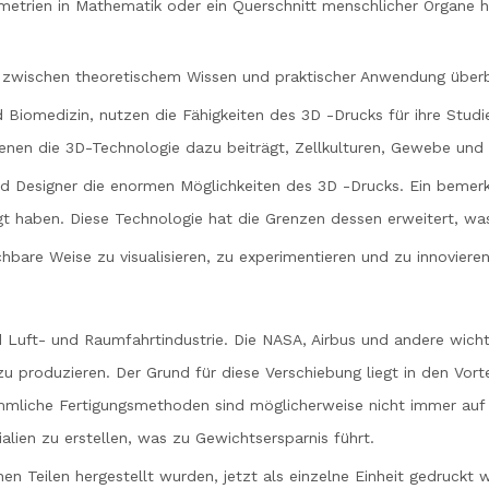
ometrien in Mathematik oder ein Querschnitt menschlicher Organe ha
e zwischen theoretischem Wissen und praktischer Anwendung überb
 Biomedizin, nutzen die Fähigkeiten des 3D -Drucks für ihre Studie
bei denen die 3D-Technologie dazu beiträgt, Zellkulturen, Gewebe u
nd Designer die enormen Möglichkeiten des 3D -Drucks. Ein bemerk
t haben. Diese Technologie hat die Grenzen dessen erweitert, was
chbare Weise zu visualisieren, zu experimentieren und zu innovieren
d Luft- und Raumfahrtindustrie. Die NASA, Airbus und andere wicht
produzieren. Der Grund für diese Verschiebung liegt in den Vorte
liche Fertigungsmethoden sind möglicherweise nicht immer auf d
alien zu erstellen, was zu Gewichtsersparnis führt.
en Teilen hergestellt wurden, jetzt als einzelne Einheit gedruck