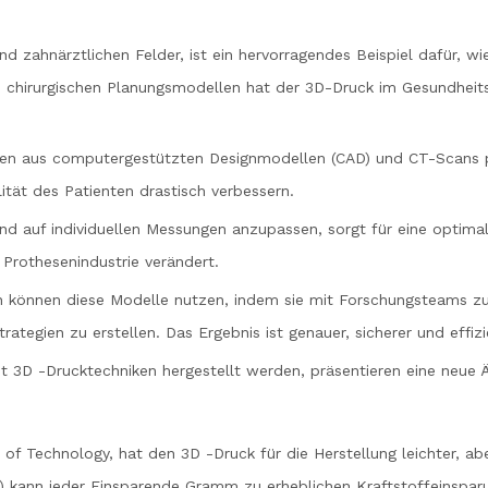
d zahnärztlichen Felder, ist ein hervorragendes Beispiel dafür, w
en chirurgischen Planungsmodellen hat der 3D-Druck im Gesundheit
en aus computergestützten Designmodellen (CAD) und CT-Scans pr
tät des Patienten drastisch verbessern.
rend auf individuellen Messungen anzupassen, sorgt für eine optimal
Prothesenindustrie verändert.
en können diese Modelle nutzen, indem sie mit Forschungsteams 
rategien zu erstellen. Das Ergebnis ist genauer, sicherer und effizi
it 3D -Drucktechniken hergestellt werden, präsentieren eine neue Ä
 of Technology, hat den 3D -Druck für die Herstellung leichter, 
) kann jeder Einsparende Gramm zu erheblichen Kraftstoffeinspar