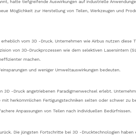
nnt, hatte tiefgreifende Auswirkungen auf industrielle Anwendunge
e Möglichkeit zur Herstellung von Teilen, Werkzeugen und Produkten
rt erheblich vom 3D -Druck. Unternehmen wie Airbus nutzen dies
äzision von 3D-Druckprozessen wie dem selektiven Lasersintern (
neffizienter machen.
ffeinsparungen und weniger Umweltauswirkungen bedeuten.
 von 3D -Druck angetriebenen Paradigmenwechsel erlebt. Unterneh
ie mit herkömmlichen Fertigungstechniken selten oder schwer zu b
fachere Anpassungen von Teilen nach individuellen Bedürfnissen.
t zurück. Die jüngsten Fortschritte bei 3D -Drucktechnologien hab