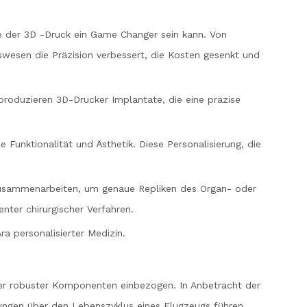
ie der 3D -Druck ein Game Changer sein kann. Von
swesen die Präzision verbessert, die Kosten gesenkt und
oduzieren 3D-Drucker Implantate, die eine präzise
e Funktionalität und Ästhetik. Diese Personalisierung, die
zusammenarbeiten, um genaue Repliken des Organ- oder
enter chirurgischer Verfahren.
ra personalisierter Medizin.
aber robuster Komponenten einbezogen. In Anbetracht der
ungen über den Lebenszyklus eines Flugzeugs führen.