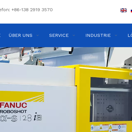
efon: +86-138 2919 3570
E
ÜBER UNS
SERVICE
INDUSTRIE
L