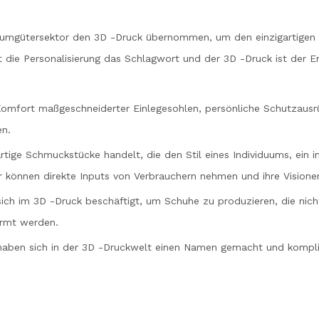
r Konsumgütersektor den 3D -Druck übernommen, um den einzigartig
 die Personalisierung das Schlagwort und der 3D -Druck ist der En
 Komfort maßgeschneiderter Einlegesohlen, persönliche Schutzau
en.
artige Schmuckstücke handelt, die den Stil eines Individuums, ein 
er können direkte Inputs von Verbrauchern nehmen und ihre Vision
ch im 3D -Druck beschäftigt, um Schuhe zu produzieren, die nich
ormt werden.
haben sich in der 3D -Druckwelt einen Namen gemacht und kompliz