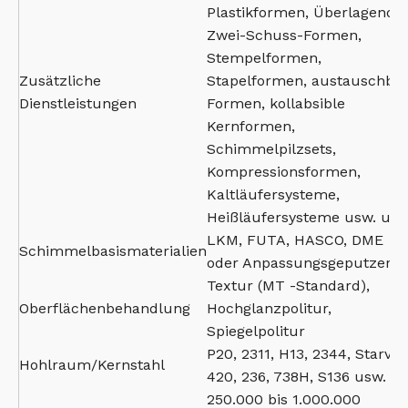
Plastikformen, Überlagende,
Zwei-Schuss-Formen,
Stempelformen,
Zusätzliche
Stapelformen, austauschba
Dienstleistungen
Formen, kollabsible
Kernformen,
Schimmelpilzsets,
Kompressionsformen,
Kaltläufersysteme,
Heißläufersysteme usw. usw
LKM, FUTA, HASCO, DME
Schimmelbasismaterialien
oder Anpassungsgeputzer
Textur (MT -Standard),
Oberflächenbehandlung
Hochglanzpolitur,
Spiegelpolitur
P20, 2311, H13, 2344, Starvax
Hohlraum/Kernstahl
420, 236, 738H, S136 usw.
250.000 bis 1.000.000