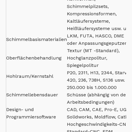
Schimmelpilzsets,
Kompressionsformen,
Kaltläufersysteme,
Heißläufersysteme usw. usw
LKM, FUTA, HASCO, DME
Schimmelbasismaterialien
oder Anpassungsgeputzer
Textur (MT -Standard),
Oberflächenbehandlung
Hochglanzpolitur,
Spiegelpolitur
P20, 2311, H13, 2344, Starvax
Hohlraum/Kernstahl
420, 236, 738H, S136 usw.
250.000 bis 1.000.000
Schimmellebensdauer
Schüsse (abhängig von den
Arbeitsbedingungen)
Design- und
CAD, CAM, CAE, Pro-E, UG,
Programmiersoftware
Solidworks, Moldflow, Catia
Hochgeschwindigkeits-CNC,
Standard-CNC, EDM,