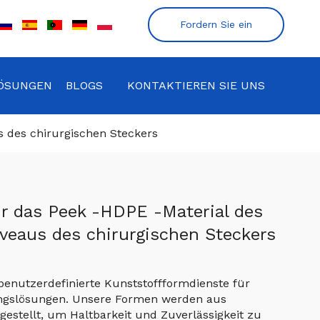
Fordern Sie ein
Angebot an
ÖSUNGEN
BLOGS
KONTAKTIEREN SIE UNS
s des chirurgischen Steckers
ür das Peek -HDPE -Material des
veaus des chirurgischen Steckers
f benutzerdefinierte Kunststoffformdienste für
gslösungen. Unsere Formen werden aus
estellt, um Haltbarkeit und Zuverlässigkeit zu