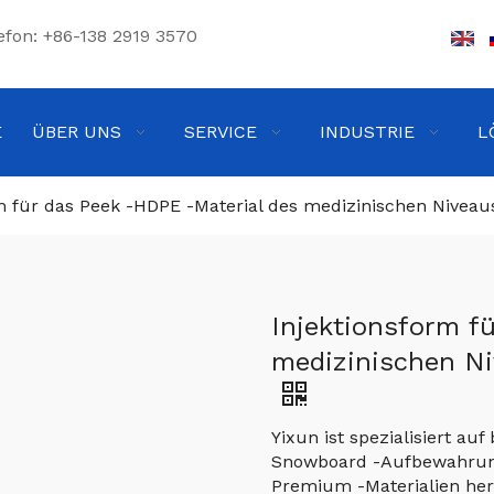
efon: +86-138 2919 3570
E
ÜBER UNS
SERVICE
INDUSTRIE
L
m für das Peek -HDPE -Material des medizinischen Niveau
Injektionsform f
medizinischen Ni
Yixun ist spezialisiert au
Snowboard -Aufbewahrun
Premium -Materialien herg