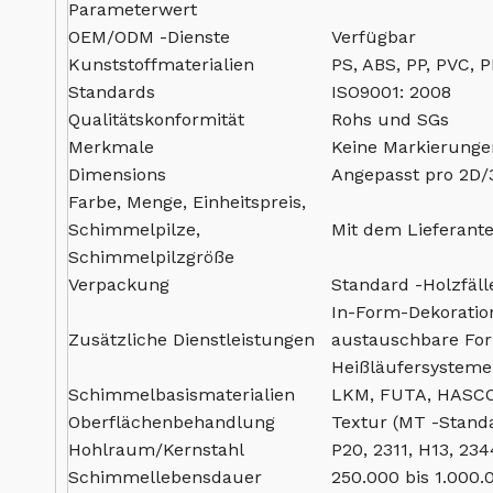
Parameterwert
OEM/ODM -Dienste
Verfügbar
Kunststoffmaterialien
PS, ABS, PP, PVC, 
Standards
ISO9001: 2008
Qualitätskonformität
Rohs und SGs
Merkmale
Keine Markierungen
Dimensions
Angepasst pro 2D/
Farbe, Menge, Einheitspreis,
Schimmelpilze,
Mit dem Lieferant
Schimmelpilzgröße
Verpackung
Standard -Holzfäll
In-Form-Dekoratio
Zusätzliche Dienstleistungen
austauschbare For
Heißläufersysteme
Schimmelbasismaterialien
LKM, FUTA, HASCO
Oberflächenbehandlung
Textur (MT -Standa
Hohlraum/Kernstahl
P20, 2311, H13, 234
Schimmellebensdauer
250.000 bis 1.000