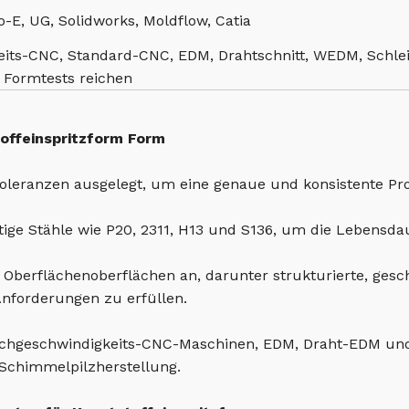
-E, UG, Solidworks, Moldflow, Catia
its-CNC, Standard-CNC, EDM, Drahtschnitt, WEDM, Schlei
r Formtests reichen
offeinspritzform Form
Toleranzen ausgelegt, um eine genaue und konsistente Pro
ige Stähle wie P20, 2311, H13 und S136, um die Lebensda
n Oberflächenoberflächen an, darunter strukturierte, gesc
Anforderungen zu erfüllen.
 Hochgeschwindigkeits-CNC-Maschinen, EDM, Draht-EDM u
e Schimmelpilzherstellung.