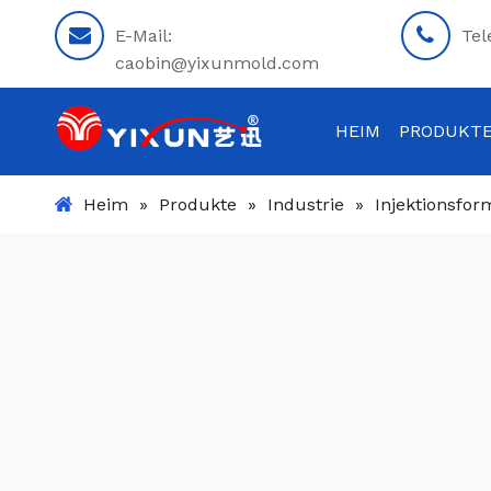
E-Mail:
Tel
caobin@yixunmold.com
HEIM
PRODUKT
Heim
»
Produkte
»
Industrie
»
Injektionsfor