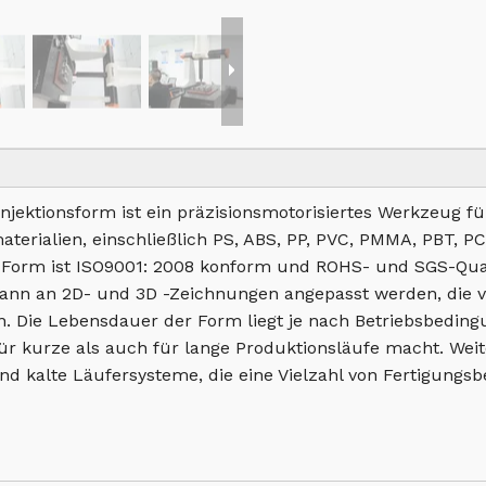
njektionsform ist ein präzisionsmotorisiertes Werkzeug für
materialien, einschließlich PS, ABS, PP, PVC, PMMA, PBT, 
e Form ist ISO9001: 2008 konform und ROHS- und SGS-Quali
ann an 2D- und 3D -Zeichnungen angepasst werden, die v
nen. Die Lebensdauer der Form liegt je nach Betriebsbedi
r kurze als auch für lange Produktionsläufe macht. Weit
nd kalte Läufersysteme, die eine Vielzahl von Fertigung