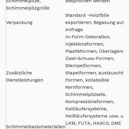
Schimmelpilze,
besprochen werden
Schimmelpilzgröße
Standard -Holzfälle
Verpackung
exportieren, Begasung auf
Anfrage
In-Form-Dekoration,
Injektionsformen,
Plastikformen, Überlagende,
Zwei-Schuss-Formen,
Stempelformen,
Zusätzliche
Stapelformen, austauschba
Dienstleistungen
Formen, kollabsible
Kernformen,
Schimmelpilzsets,
Kompressionsformen,
Kaltläufersysteme,
Heißläufersysteme usw. usw
LKM, FUTA, HASCO, DME
Schimmelbasismaterialien