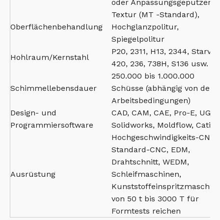
oder Anpassungsgeputzer
Textur (MT -Standard),
Oberflächenbehandlung
Hochglanzpolitur,
Spiegelpolitur
P20, 2311, H13, 2344, Starvax
Hohlraum/Kernstahl
420, 236, 738H, S136 usw.
250.000 bis 1.000.000
Schimmellebensdauer
Schüsse (abhängig von den
Arbeitsbedingungen)
Design- und
CAD, CAM, CAE, Pro-E, UG,
Programmiersoftware
Solidworks, Moldflow, Catia
Hochgeschwindigkeits-CNC,
Standard-CNC, EDM,
Drahtschnitt, WEDM,
Ausrüstung
Schleifmaschinen,
Kunststoffeinspritzmaschin
von 50 t bis 3000 T für
Formtests reichen