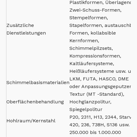
Plastikformen, Überlagende,
Zwei-Schuss-Formen,
Stempelformen,
Zusätzliche
Stapelformen, austauschba
Dienstleistungen
Formen, kollabsible
Kernformen,
Schimmelpilzsets,
Kompressionsformen,
Kaltläufersysteme,
Heißläufersysteme usw. usw
LKM, FUTA, HASCO, DME
Schimmelbasismaterialien
oder Anpassungsgeputzer
Textur (MT -Standard),
Oberflächenbehandlung
Hochglanzpolitur,
Spiegelpolitur
P20, 2311, H13, 2344, Starvax
Hohlraum/Kernstahl
420, 236, 738H, S136 usw.
250.000 bis 1.000.000