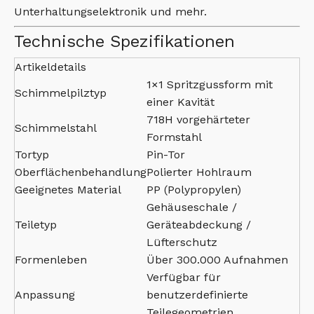
Unterhaltungselektronik und mehr.
Technische Spezifikationen
Artikeldetails
1×1 Spritzgussform mit
Schimmelpilztyp
einer Kavität
718H vorgehärteter
Schimmelstahl
Formstahl
Tortyp
Pin-Tor
Oberflächenbehandlung
Polierter Hohlraum
Geeignetes Material
PP (Polypropylen)
Gehäuseschale /
Teiletyp
Geräteabdeckung /
Lüfterschutz
Formenleben
Über 300.000 Aufnahmen
Verfügbar für
Anpassung
benutzerdefinierte
Teilegeometrien