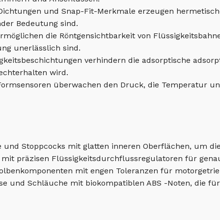
 Dichtungen und Snap-Fit-Merkmale erzeugen hermetische
nder Bedeutung sind.
ermöglichen die Röntgensichtbarkeit von Flüssigkeitsbahn
g unerlässlich sind.
higkeitsbeschichtungen verhindern die adsorptische adsorp
echterhalten wird.
e Formsensoren überwachen den Druck, die Temperatur und 
se und Stoppcocks mit glatten inneren Oberflächen, um di
mit präzisen Flüssigkeitsdurchflussregulatoren für ge
olbenkomponenten mit engen Toleranzen für motorgetrieb
use und Schläuche mit biokompatiblen ABS -Noten, die fü