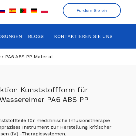
Fordern Sie ein
Angebot an
ÖSUNGEN
BLOGS
KONTAKTIEREN SIE UNS
er PA6 ABS PP Material
ktion Kunststoffform für
 Wassereimer PA6 ABS PP
ststoffteile für medizinische Infusionstherapie
chpräzises Instrument zur Herstellung kritischer
sen (IV) -Therapiesystemen.