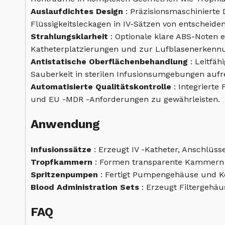
Auslaufdichtes Design
: Präzisionsmaschinierte
Flüssigkeitsleckagen in IV-Sätzen von entscheide
Strahlungsklarheit
: Optionale klare ABS-Noten 
Katheterplatzierungen und zur Lufblasenerkennun
Antistatische Oberflächenbehandlung
: Leitfä
Sauberkeit in sterilen Infusionsumgebungen aufr
Automatisierte Qualitätskontrolle
: Integriert
und EU -MDR -Anforderungen zu gewährleisten.
Anwendung
Infusionssätze
: Erzeugt IV -Katheter, Anschlüs
Tropfkammern
: Formen transparente Kammern 
Spritzenpumpen
: Fertigt Pumpengehäuse und K
Blood Administration Sets
: Erzeugt Filtergehä
FAQ