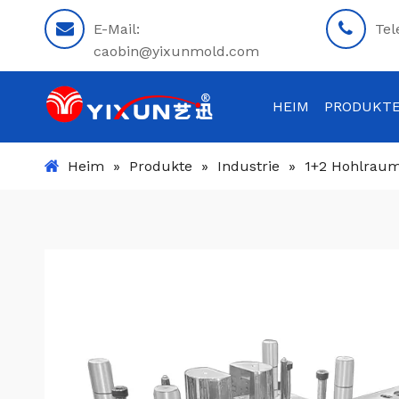
E-Mail:
Tel
caobin@yixunmold.com
HEIM
PRODUKT
Heim
»
Produkte
»
Industrie
»
1+2 Hohlraum